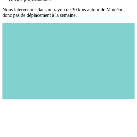
Nous intervenons dans un rayon de 30 kms autour de Mauléon,
donc pas de déplacement à la semaine.
Michel Boissinot recrute les talents de demain.
Retrouve nos offres et les
parcours