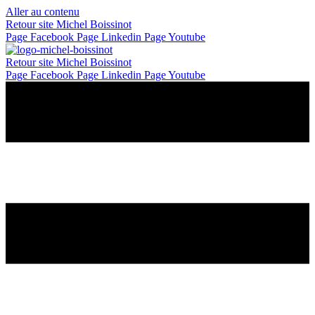
Panneau de gestion des cookies
Aller au contenu
Retour site Michel Boissinot
Page Facebook
Page Linkedin
Page Youtube
Retour site Michel Boissinot
Page Facebook
Page Linkedin
Page Youtube